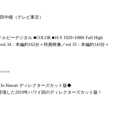
田中瞳（テレビ東京）
ビーデジタル ■COLOR ■16:9 1920×1080i Full High
間 vol.34：本編約162分＋特典映像／vol.35：本編約143分＋
====
n Hawaii ディレクターズカット版◆
場した2019年ハワイ回のディレクターズカット版！