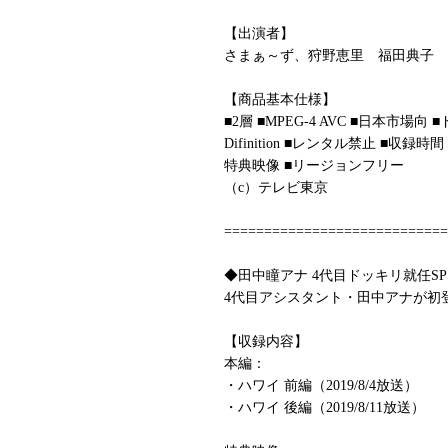
【出演者】
さまぁ～ず、狩野恵里 福田典子 
【商品基本仕様】
■2層 ■MPEG-4 AVC ■日本市場向 ■ドル
Difinition ■レンタル禁止 ■収録時
特典映像 ■リージョンフリー
（c）テレビ東京
============================
◆田中瞳アナ 4代目ドッキリ就任SP I
4代目アシスタント・田中アナが初登
【収録内容】
本編：
・ハワイ 前編（2019/8/4放送）
・ハワイ 後編（2019/8/11放送）