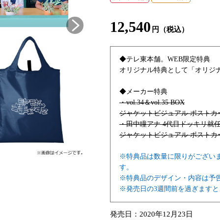
12,540
円（税込）
◆テレ東本舗。WEB限定特典
オリジナル特典として
「オリジ
◆メーカー特典
・vol.34＆vol.35 BOX
ジャケットビジュアル ポストカ
・田中瞳アナ 4代目ドッキリ就任
ジャケットビジュアル ポストカ
※特典品は数量に限りがござい
す。
※特典品のデザイン・内容は予
※発売日の3週間前を過ぎます
発売日：
2020年12月23日