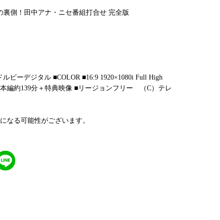
の裏側！田中アナ・ニセ番組打合せ 完全版
ビーデジタル ■COLOR ■16:9 1920×1080i Full High
収録時間 本編約139分＋特典映像 ■リージョンフリー （C）テレ
になる可能性がございます。