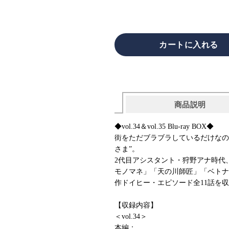
商品説明
◆vol.34＆vol.35 Blu-ray BOX◆
街をただブラブラしているだけなの
さま”。
2代目アシスタント・狩野アナ時代、2
モノマネ」「天の川師匠」「ベトナ
作ドイヒー・エピソード全11話を
【収録内容】
＜vol.34＞
本編：