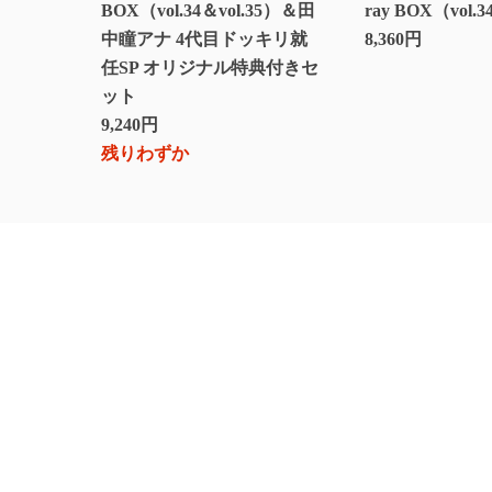
BOX（vol.34＆vol.35）＆田
ray BOX（vol.3
中瞳アナ 4代目ドッキリ就
8,360円
任SP オリジナル特典付きセ
ット
9,240円
残りわずか