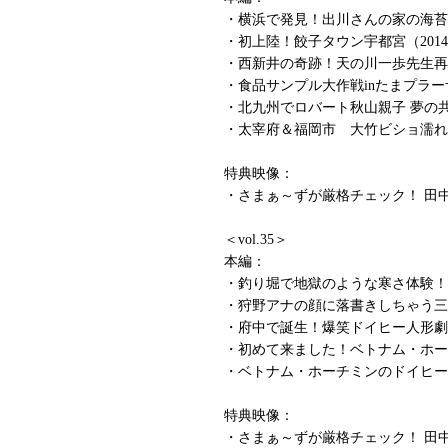
・横浜で発見！出川さんの家の海苔屋さん
・初上陸！餃子タウン宇都宮（2014/
・西新井の奇跡！天の川一歩先生再び（2
・食品サンプル大作戦inたまプラーザ（2
・北九州でロバート秋山親子 夢の共演（
・太宰府＆福岡市 大竹ビショ濡れ事件勃
特典映像：
・さまぁ～ずが厳格チェック！ 田
＜vol.35＞
本編：
・釣り堀で地獄のような寒さ体験！白金（
・狩野アナの顔に落書きしちゃう三軒茶
・府中で誕生！爆笑ドイヒー人形劇（20
・初めて来ました！ベトナム・ホーチミ
・ベトナム・ホーチミンのドイヒー遊園
特典映像：
・さまぁ～ずが厳格チェック！ 田