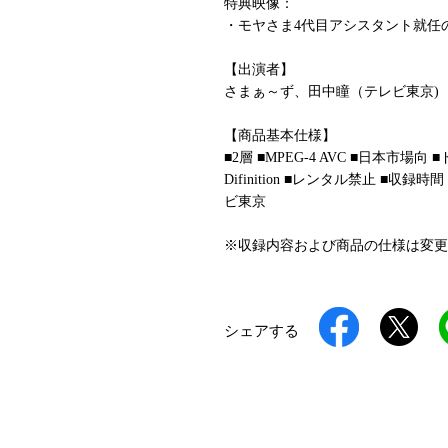
特典映像：
・モヤさま4代目アシスタント就任
【出演者】
さまぁ～ず、田中瞳（テレビ東京)
【商品基本仕様】
■2層 ■MPEG-4 AVC ■日本市場向 ■ドル
Difinition ■レンタル禁止 ■
ビ東京
※収録内容および商品の仕様は変更
シェアする