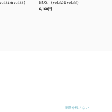
vol.32＆vol.33）
BOX （vol.32＆vol.33）
マ編＆ロン
6,160円
ナ卒業スペシ
ル特典付きセッ
12,540円
残りわずか
履歴を残さない