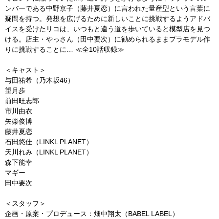
ンバーである中野京子（藤井夏恋）に言われた量産型という言葉に
疑問を持つ。発想を広げるために新しいことに挑戦するようアドバ
イスを受けたリコは、いつもと違う道を歩いていると模型店を見つ
ける。店主・やっさん（田中要次）に勧められるままプラモデル作
りに挑戦することに… ≪全10話収録≫
＜キャスト＞
与田祐希（乃木坂46）
望月歩
前田旺志郎
市川由衣
矢柴俊博
藤井夏恋
石田悠佳（LINKL PLANET）
天川れみ（LINKL PLANET）
森下能幸
マギー
田中要次
＜スタッフ＞
企画・原案・プロデュース：畑中翔太（BABEL LABEL）