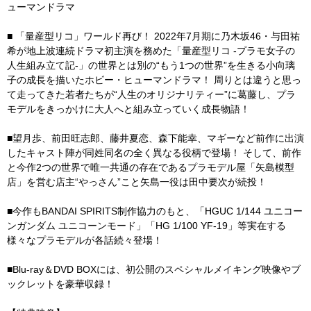
ューマンドラマ
■ 「量産型リコ」ワールド再び！ 2022年7月期に乃木坂46・与田祐
希が地上波連続ドラマ初主演を務めた「量産型リコ -プラモ女子の
人生組み立て記-」の世界とは別の“もう1つの世界”を生きる小向璃
子の成長を描いたホビー・ヒューマンドラマ！ 周りとは違うと思っ
て走ってきた若者たちが“人生のオリジナリティー”に葛藤し、プラ
モデルをきっかけに大人へと組み立っていく成長物語！
■望月歩、前田旺志郎、藤井夏恋、森下能幸、マギーなど前作に出演
したキャスト陣が同姓同名の全く異なる役柄で登場！ そして、前作
と今作2つの世界で唯一共通の存在であるプラモデル屋「矢島模型
店」を営む店主“やっさん”こと矢島一役は田中要次が続投！
■今作もBANDAI SPIRITS制作協力のもと、「HGUC 1/144 ユニコー
ンガンダム ユニコーンモード」「HG 1/100 YF-19」等実在する
様々なプラモデルが各話続々登場！
■Blu-ray＆DVD BOXには、初公開のスペシャルメイキング映像やブ
ックレットを豪華収録！