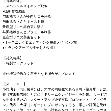
【特典映像】
・スペシャルメイキング映像
●撮影密着動画
与田祐希さんが小向リコを語る
与田祐希さんとキャスト陣
量産型リコの舞台裏に潜入
与田祐希さんとプラモデル制作
量産型リコの美術セット
●オープニング＆エンディング映像メイキング集
●クランクアップの様子を大公開！
【封入特典】
・特製ブックレット
※仕様は予告なく変更となる場合がございます。
【ストーリー】
小向璃子（与田祐希）は、大学の同級生である真司（望月歩）と浅
井（前田旺志郎）と共に「ドリームクレイジー」を起業。 サービス
を開発するため、スタートアップ企業支援プロジェクト「ドッグラ
ン」代表・犬塚（マギー）にプレゼンをするも、厳しい評価を受け
てピンチに陥っていた…。追い討ちをかけるようにドッグランのメ