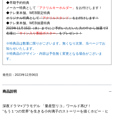
◆早期予約特典
メーカー特典として
「アクリルキーホルダー」
をお付けします！
◆テレ東本舗。WEB限定特典
オリジナル特典として
「アクリルスタンド」
をお付けします！
◆テレ東本舗。WEB抽選特典
2023年11月15日（水）までにご予約いただいた方の中から抽選で3
名様に
「サイン入り番組ポスター」
をプレゼント！
※特典品は数量に限りがございます。無くなり次第、当ページでお
知らせいたします。
※特典品のデザイン・内容は予告無く変更となる場合がございま
す。
発売日：
2023年12月06日
商品説明
深夜ドラマ×プラモデル 「量産型リコ」ワールド再び！
“もう１つの世界”を生きる小向璃子のストーリーを描くホビー・ヒ