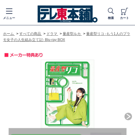
メニュー
検索
カート
ホーム
>
すべての商品
>
ドラマ
>
量産型ルカ
>
量産型リコ -もう1人のプラ
モ女子の人生組み立て記- Blu-ray BOX