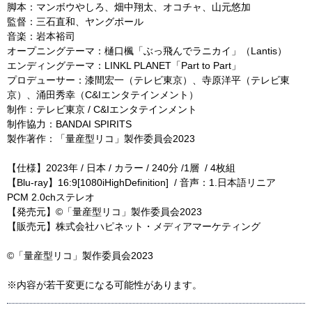
脚本：マンボウやしろ、畑中翔太、オコチャ、山元悠加
監督：三石直和、ヤングポール
音楽：岩本裕司
オープニングテーマ：樋口楓「ぶっ飛んでラニカイ」（Lantis）
エンディングテーマ：LINKL PLANET「Part to Part」
プロデューサー：漆間宏一（テレビ東京）、寺原洋平（テレビ東
京）、涌田秀幸（C&Iエンタテインメント）
制作：テレビ東京 / C&Iエンタテインメント
制作協力：BANDAI SPIRITS
製作著作：「量産型リコ」製作委員会2023
【仕様】2023年 / 日本 / カラー / 240分 /1層 / 4枚組
【Blu-ray】16:9[1080iHighDefinition] / 音声：1.日本語リニア
PCM 2.0chステレオ
【発売元】©「量産型リコ」製作委員会2023
【販売元】株式会社ハピネット・メディアマーケティング
©「量産型リコ」製作委員会2023
※内容が若干変更になる可能性があります。