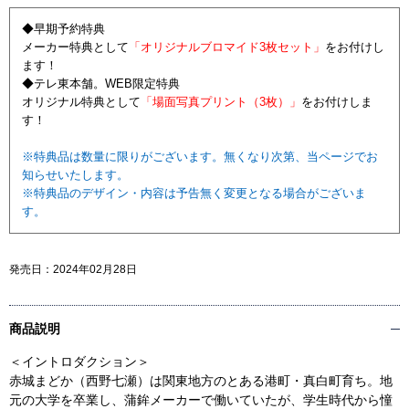
◆早期予約特典
メーカー特典として
「オリジナルブロマイド3枚セット」
をお付けし
ます！
◆テレ東本舗。WEB限定特典
オリジナル特典として
「場面写真プリント（3枚）」
をお付けしま
す！
※特典品は数量に限りがございます。無くなり次第、当ページでお
知らせいたします。
※特典品のデザイン・内容は予告無く変更となる場合がございま
す。
発売日：
2024年02月28日
商品説明
＜イントロダクション＞
赤城まどか（西野七瀬）は関東地方のとある港町・真白町育ち。地
元の大学を卒業し、蒲鉾メーカーで働いていたが、学生時代から憧