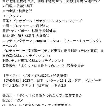
西野七瀬 笠松将 長谷川朝晴 平野綾 世古口凌 渡邉斗翔 塚地武雅／
内田理央 佐藤江梨子
声の出演：柳葉敏郎
＜スタッフ＞
原案：ビデオゲーム『ポケットモンスター』シリーズ
企画・プロデュース：畑中翔太
監督: ヤングポール 林隆行 松浦健志
脚本: 畑中翔太 灯敦生 大歳倫弘
エンディングテーマ：sumika「マシロ」（ソニー・ミュージックレ
ーベルズ）
プロデューサー: 漆間宏一（テレビ東京）正井彩夏（テレビ東京）涌
田秀幸(C&Iエンタテインメント)
制作: テレビ東京/ C&Iエンタテインメント
製作著作: 「ポケットに冒険をつめこんで」製作委員会
【ディスク】＜4枚＞ (本編10話＋特典映像)
【DVD仕様】2023年／日本／カラー／16:9 LB／音声：ドルビーデ
ジタル2.0ch ステレオ（日本語）／片面2層
発売元：「ポケットに冒険をつめこんで」製作委員会
販売元： VAP
©「ポケットに冒険をつめこんで」製作委員会