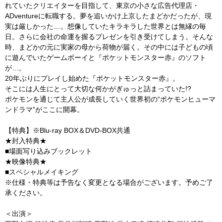
れていたクリエイターを目指して、東京の小さな広告代理店・
ADventureに転職する。夢を追いかけ上京したまどかだったが、現
実は厳しかった…。想像していたキラキラした世界とは無縁の毎
日。さらに会社の命運を握るプレゼンを引き受けてしまう。そんな
時、まどかの元に実家の母から荷物が届く。その中には子どもの頃
に遊んでいたゲームボーイと『ポケットモンスター赤』のソフト
が…。
20年ぶりにプレイし始めた『ポケットモンスター赤』。
そこには人生にとって大切な何かがぎゅっと詰まっていた!?
ポケモンを通じて主人公が成長していく世界初の“ポケモンヒューマ
ンドラマ”がここに開幕。
【特典】※Blu-ray BOX＆DVD-BOX共通
★封入特典★
■場面写り込みブックレット
★映像特典★
■スペシャルメイキング
※仕様・特典等は予告なく変更となる場合がございます。予めご了
承ください。
＜出演＞