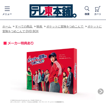
メニュー
検索
カート
ホーム
>
すべての商品
>
映画
>
ポケットに冒険をつめこんで
>
ポケットに
冒険をつめこんで DVD BOX