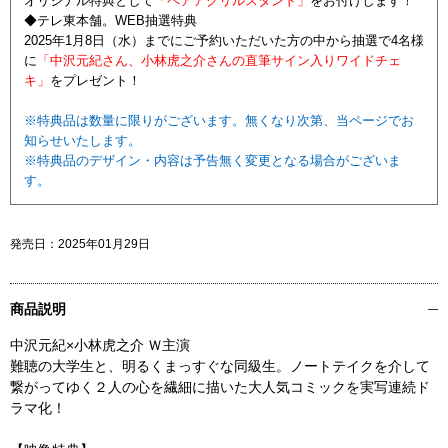
オリジナル特典として
「ペアアクリルスタンド」
をお付けします！
◆テレ東本舗。WEB抽選特典
2025年1月8日（水）までにご予約いただいた方の中から抽選で4名様
に
「中沢元紀さん、小林虎之介さんの直筆サイン入りワイドチェ
キ」
をプレゼント！
※特典品は数量に限りがございます。無くなり次第、当ページでお
知らせいたします。
※特典品のデザイン・内容は予告無く変更となる場合がございま
す。
発売日：
2025年01月29日
商品説明
中沢元紀×小林虎之介 Ｗ主演
難聴の大学生と、明るくまっすぐな同級生。ノートテイクを介して
繋がってゆく２人の心を繊細に描いた大人気コミックを実写連続ド
ラマ化！