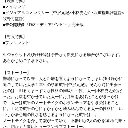
【映像特典】
■メイキング
■ビジュアルコメンタリー（中沢元紀×小林虎之介×八重樫風雅監督×
牧野将監督）
■未公開映像「D/Z～ディアゾンビ～」完全版
【封入特典】
■ブックレット
※ジャケット及び仕様等は予告なく変更になる場合がございます。
あらかじめご了承下さい。
【ストーリー】
難聴になって以来、人と距離を置くようになってしまい独り静かに
過ごしていた大学１年生の杉原航平(中沢元紀)。そんな時に出会っ
たのは、明るくまっすぐな性格の同級生・佐川太一(小林虎之介)だ
った。お腹を空かせていた太一にお弁当をあげたことがきっかけ
で、太一は航平のノートテイクのボランティアを引き受けること
に。土足で航平の心にずかずかと踏み込んでくる太一の性格に、い
つしか居心地の良さを感じるようになった航平は…。
ノートテイクを介して繋がってゆく、不器用な2人の心を繊細に描い
た、切なくも儚いヒューマンラブストーリー。