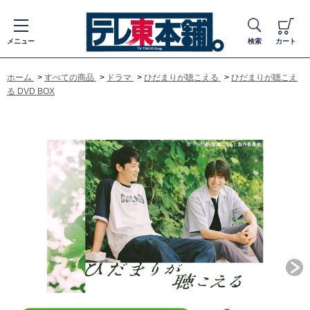
メニュー
検索
カート
ホーム
>
すべての商品
>
ドラマ
>
ひだまりが聴こえる
>
ひだまりが聴こえ
る DVD BOX