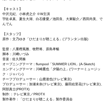
【キャスト】
中沢元紀、小林虎之介 ※W主演
宇佐卓真、夏生大湖、白石優愛／池田良、大東駿介／西田尚美、で
んでん
【スタッフ】
原作：文乃ゆき「ひだまりが聴こえる」(プランタン出版)
監督：八重樫風雅、牧野将、原島孝暢
脚本：川﨑いづみ
音楽：佐久間奏
オープニングテーマ：flumpool「SUMMER LION」(A-Sketch)
エンディングテーマ：川崎鷹也「夕陽の上」(ワーナーミュージッ
ク・ジャパン)
チーフプロデューサー：山鹿達也(テレビ東京)
プロデューサー：加瀬未奈(テレビ東京)、藤田絵里花(テレビ東京)、
阿部真士(PROTX)
制作:：テレビ東京／PROTX
製作著作：「ひだまりが聴こえる」製作委員会