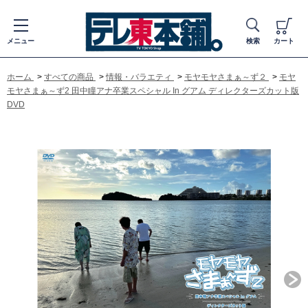
メニュー
検索
カート
ホーム
>
すべての商品
>
情報・バラエティ
>
モヤモヤさまぁ～ず２
>
モヤ
モヤさまぁ～ず2 田中瞳アナ卒業スペシャル In グアム ディレクターズカット版
DVD