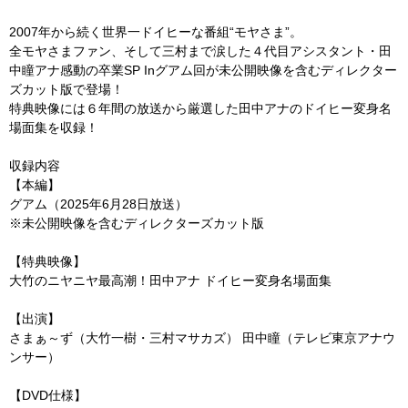
2007年から続く世界一ドイヒーな番組“モヤさま”。
全モヤさまファン、そして三村まで涙した４代目アシスタント・田
中瞳アナ感動の卒業SP Inグアム回が未公開映像を含むディレクター
ズカット版で登場！
特典映像には６年間の放送から厳選した田中アナのドイヒー変身名
場面集を収録！
収録内容
【本編】
グアム（2025年6月28日放送）
※未公開映像を含むディレクターズカット版
【特典映像】
大竹のニヤニヤ最高潮！田中アナ ドイヒー変身名場面集
【出演】
さまぁ～ず（大竹一樹・三村マサカズ） 田中瞳（テレビ東京アナウ
ンサー）
【DVD仕様】