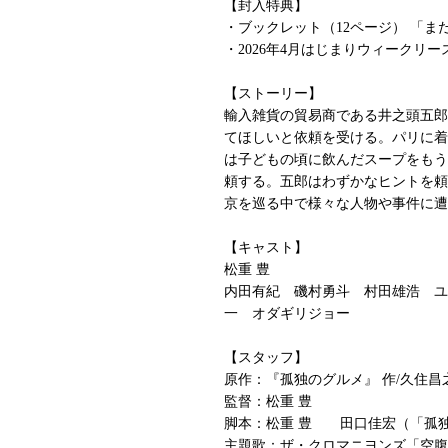
【封入特典】
・ブックレット（12ページ） 「ま
・2026年4月はじまりウィークリ
【ストーリー】
輸入雑貨の貿易商である井之頭五郎
てほしいと依頼を受ける。パリに着
は子どもの頃に飲んだスープをもう
頼する。五郎はわずかなヒントを頼
京を巡る中で様々な人物や事件に遭
【キャスト】
松重 豊
内田有紀 磯村勇斗 村田雄浩 ユ
一 オダギリジョー
【スタッフ】
原作：『孤独のグルメ』 作/久住昌之
監督：松重 豊
脚本：松重 豊 田口佳宏（「孤
主題歌：ザ・クロマニヨンズ「空腹と俺」（HA