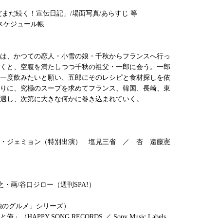
だまだ続く！宣伝日記」/場面写真/あらすじ 等
ースケジュール帳
は、かつての恋人・小雪の娘・千秋からフランスへ行っ
くと、空腹を満たしつつ千秋の祖父・一郎に会う。一郎
一度飲みたいと願い、五郎にそのレシピと食材探しを依
りに、究極のスープを求めてフランス、韓国、長崎、東
遇し、次第に大きな何かに巻き込まれていく。
・ジェミョン（特別出演） 塩見三省 ／ 杏 遠藤憲
・画/谷口ジロー（週刊SPA!）
独のグルメ」シリーズ）
PPY SONG RECORDS ／ Sony Music Labels