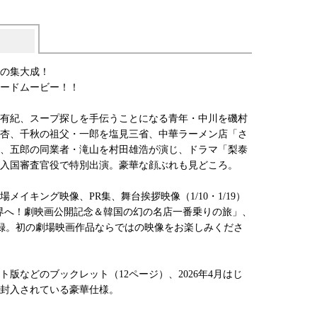
謝の集大成！
ードムービー！！
有紀、スープ探しを手伝うことになる青年・中川を磯村
杏、千秋の祖父・一郎を塩見三省、中華ラーメン店「さ
、五郎の同業者・滝山を村田雄浩が演じ、ドラマ「梨泰
入国審査官役で特別出演。豪華な顔ぶれも見どころ。
イキング映像、PR集、舞台挨拶映像（1/10・1/19）
界へ！劇映画公開記念＆韓国の幻の名店一番乗りの旅」、
録。初の劇場映画作品ならではの映像をお楽しみくださ
版などのブックレット（12ページ）、2026年4月はじ
封入されている豪華仕様。