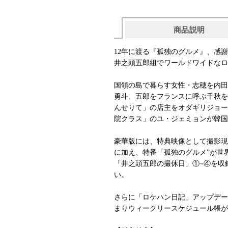
商品説明
12年に渡る『孤独のグルメ』、感
井之頭五郎組でワールドワイドなロ
国領の島で暮らす女性・志穂を内田
勇斗、五郎をフランスに呼ぶ千秋を
んせりて」の店主をオダギリジョー
院クラス」のユ・ジェミョンが韓国
豪華版には、特典映像として撮影現場メ
に加え、特番「孤独のグルメ”が世
「井之頭五郎の撮休日」①~④を収
い。
さらに「ロケハン日記」アップデート
まりウィークリースケジュール帳が