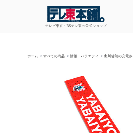
テレビ東京・BSテレ東の公式ショップ
ホーム
>
すべての商品
>
情報・バラエティ
>
出川哲朗の充電さ