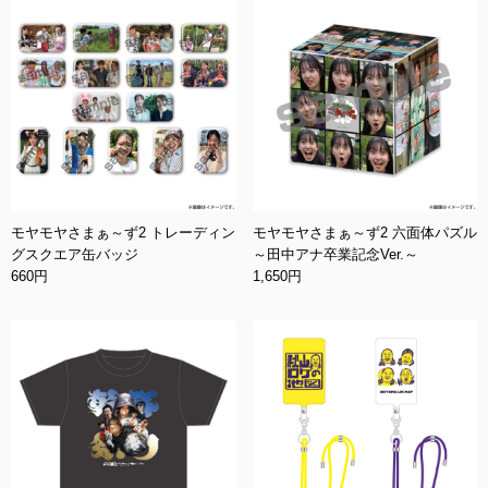
モヤモヤさまぁ～ず2 トレーディン
モヤモヤさまぁ～ず2 六面体パズル
グスクエア缶バッジ
～田中アナ卒業記念Ver.～
660円
1,650円