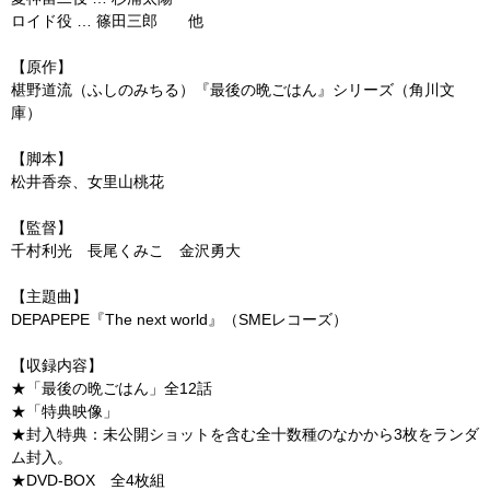
ロイド役 … 篠田三郎 他
【原作】
椹野道流（ふしのみちる）『最後の晩ごはん』シリーズ（角川文
庫）
【脚本】
松井香奈、女里山桃花
【監督】
千村利光 長尾くみこ 金沢勇大
【主題曲】
DEPAPEPE『The next world』（SMEレコーズ）
【収録内容】
★「最後の晩ごはん」全12話
★「特典映像」
★封入特典：未公開ショットを含む全十数種のなかから3枚をランダ
ム封入。
★DVD-BOX 全4枚組