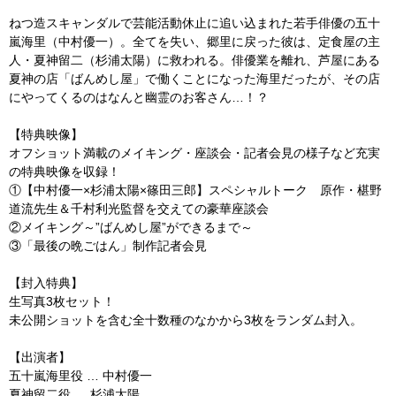
ねつ造スキャンダルで芸能活動休止に追い込まれた若手俳優の五十
嵐海里（中村優一）。全てを失い、郷里に戻った彼は、定食屋の主
人・夏神留二（杉浦太陽）に救われる。俳優業を離れ、芦屋にある
夏神の店「ばんめし屋」で働くことになった海里だったが、その店
にやってくるのはなんと幽霊のお客さん…！？
【特典映像】
オフショット満載のメイキング・座談会・記者会見の様子など充実
の特典映像を収録！
①【中村優一×杉浦太陽×篠田三郎】スペシャルトーク 原作・椹野
道流先生＆千村利光監督を交えての豪華座談会
②メイキング～”ばんめし屋”ができるまで～
③「最後の晩ごはん」制作記者会見
【封入特典】
生写真3枚セット！
未公開ショットを含む全十数種のなかから3枚をランダム封入。
【出演者】
五十嵐海里役 … 中村優一
夏神留二役 … 杉浦太陽