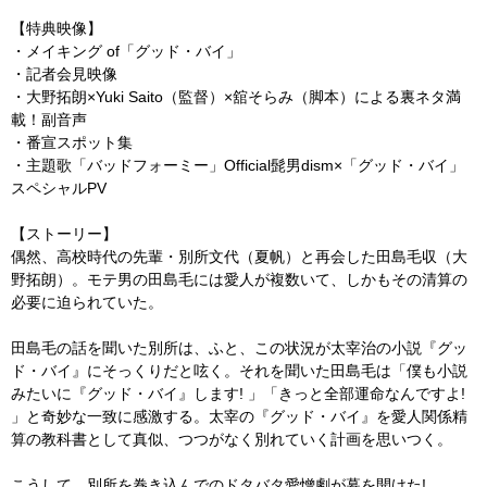
【特典映像】
・メイキング of「グッド・バイ」
・記者会見映像
・大野拓朗×Yuki Saito（監督）×舘そらみ（脚本）による裏ネタ満
載！副音声
・番宣スポット集
・主題歌「バッドフォーミー」Official髭男dism×「グッド・バイ」
スペシャルPV
【ストーリー】
偶然、高校時代の先輩・別所文代（夏帆）と再会した田島毛収（大
野拓朗）。モテ男の田島毛には愛人が複数いて、しかもその清算の
必要に迫られていた。
田島毛の話を聞いた別所は、ふと、この状況が太宰治の小説『グッ
ド・バイ』にそっくりだと呟く。それを聞いた田島毛は「僕も小説
みたいに『グッド・バイ』します! 」「きっと全部運命なんですよ!
」と奇妙な一致に感激する。太宰の『グッド・バイ』を愛人関係精
算の教科書として真似、つつがなく別れていく計画を思いつく。
こうして、別所を巻き込んでのドタバタ愛憎劇が幕を開けた!