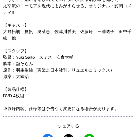
太宰流のユーモアを現代によみがえらせる、オリジナル・変調コメ
ディ!!
【キャスト】
大野拓朗 夏帆 奥菜恵 佐津川愛美 佐藤玲 三浦透子 田中千
絵 他
【スタッフ】
監督：Yuki Saito スミス 安食大輔
脚本：舘そらみ
原作：羽生生純（実業之日本社刊／リュエルコミックス）
原案：太宰治
【製品仕様】
DVD 4枚組
※収録内容、仕様等は予告なく変更になる場合があります。
シェアする