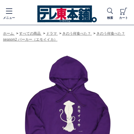
メニュー
検索
カート
ホーム
>
すべての商品
>
ドラマ
>
きのう何食べた？
>
きのう何食べた？
season2 パーカー（エモイイカ）