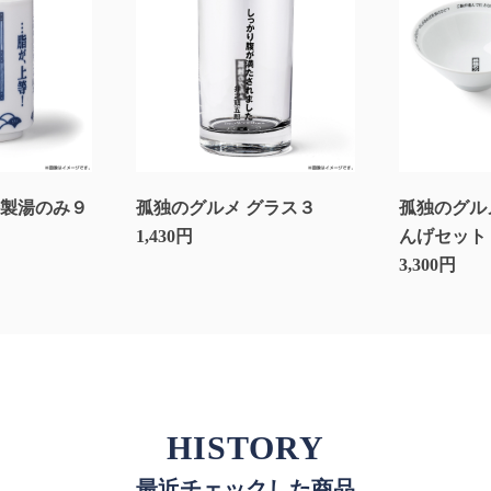
特製湯のみ９
孤独のグルメ グラス３
孤独のグル
1,430円
んげセット
3,300円
HISTORY
最近チェックした商品