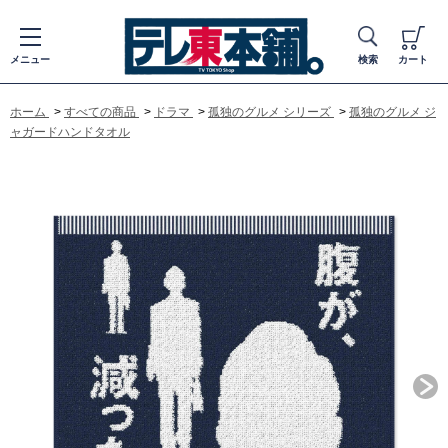
メニュー
検索
カート
ホーム
>
すべての商品
>
ドラマ
>
孤独のグルメ シリーズ
>
孤独のグルメ ジ
ャガードハンドタオル