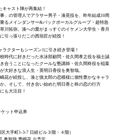
たキャスト陣が再集結！
事」の管理人でアラサー男子・湊晃役を、昨年結成10周
乗るメインダンサー&バックボーカルグループ・超特急
草川拓弥。湊への愛がまっすぐのイケメン大学生・香月
に引っ張りだこの西垣匠が続投！
ャラクターもシーズン1に引き続き登場！
校時代に好きだった水泳部顧問・佐久間孝之役を福士誠
き合うことになったクールな塾講師・佐久間柊役を稲葉
が大好きな浪人生・英明日香役を奥智哉。
嶋花が続投し、湊と慎太郎の恋模様に個性豊かなキャラ
か。そして、付き合い始めた明日香と柊の恋の行方
にも大注目！
トチケット申込券
大手町1-3-7 日経ビル３階・４階）
 奥智哉 豊嶋花 ※予定