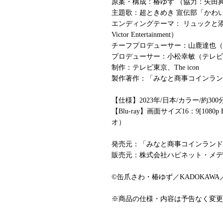
原案・構成：椿ゆず （協力：矢田
主題歌：超ときめき 宣伝部「かわいいメモ
エンディングテーマ： リュックと添い寝ごは
Victor Entertainment）
チーフプロデューサー：山鹿達也（
プロデューサー：小松幸敏（テレビ東京
制作：テレビ東京、The icon
製作著作：「みなと商事コインラン
【仕様】2023年/日本/カラー/約300
【Blu-ray】画面サイズ16：9[1080p 
オ）
発売元：「みなと商事コインランド
販売元：株式会社ハピネット・メデ
©缶爪さわ・椿ゆず／KADOKAW
※商品の仕様・内容は予告なく変更