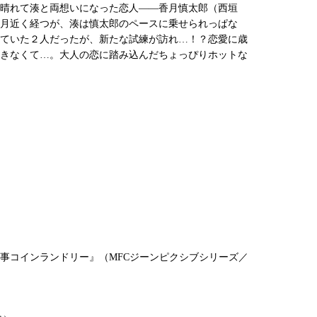
、晴れて湊と両想いになった恋人――香月慎太郎（西垣
月近く経つが、湊は慎太郎のペースに乗せられっぱな
ていた２人だったが、新たな試練が訪れ…！？恋愛に歳
きなくて…。大人の恋に踏み込んだちょっぴりホットな
事コインランドリー』（MFCジーンピクシブシリーズ／