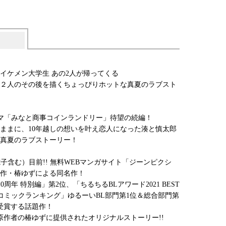
イケメン大学生 あの2人が帰ってくる
た２人のその後を描くちょっぴりホットな真夏のラブスト
ラマ「みなと商事コインランドリー」待望の続編！
ままに、10年越しの想いを叶え恋人になった湊と慎太郎
真夏のラブストーリー！
電子含む）目前!! 無料WEBマンガサイト「ジーンピクシ
作・椿ゆずによる同名作！
10周年 特別編」第2位、「ちるちるBLアワード2021 BEST
ivコミックランキング」ゆるーいBL部門第1位＆総合部門第
受賞する話題作！
原作者の椿ゆずに提供されたオリジナルストーリー!!