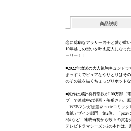
商品説明
恋に臆病なアラサー男子と愛が重い
10年越しの想いを叶え恋人になっ
ーリー！！
■2022年放送の大人気胸キュンド
まっすぐでピュアなやりとりはその
のその後を描くちょっぴりホットな
■原作は累計発行部数が100万部（
ブ」で連載中の漫画・缶爪さわ、原
「WEBマンガ総選挙 pixivコミック
表紙デザイン部門」第2位、「pix
3位など、連載当初から数々の賞を
テレビドラマシーズン2の本作は、