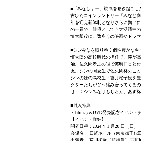
■「みなしょー」旋風を巻き起こし
古びたコインランドリー「みなと商
年を迎え新体制となりさらに勢いに
の一員で、俳優としても大活躍中の
慎太郎役に、数多くの映画やドラマ
■シンみなを取り巻く個性豊かなキ
慎太郎の高校時代の担任で、湊が高
治。佐久間孝之の甥で英明日香と付
友。シンの同級生で佐久間柊のこと
シンの妹の高校生・香月桜子役を豊
クターたちがどう絡み合ってくるの
は…？シンみなはもちろん、あす柊
■封入特典
・Blu-ray＆DVD発売記念イベン
【イベント詳細】
開催日程：2024 年1 月28 日（日）
会場名 ：日経ホール（東京都千代田区
出演者 ：草川拓弥（超特急） 西垣匠