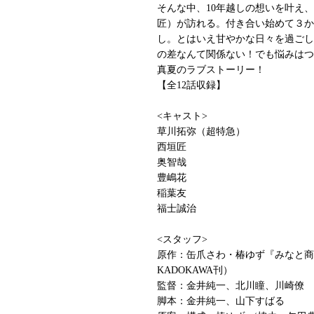
そんな中、10年越しの想いを叶え
匠）が訪れる。付き合い始めて３か
し。とはいえ甘やかな日々を過ごし
の差なんて関係ない！でも悩みはつ
真夏のラブストーリー！
【全12話収録】
<キャスト>
草川拓弥（超特急）
西垣匠
奥智哉
豊嶋花
稲葉友
福士誠治
<スタッフ>
原作：缶爪さわ・椿ゆず『みなと商
KADOKAWA刊）
監督：金井純一、北川瞳、川崎僚
脚本：金井純一、山下すばる