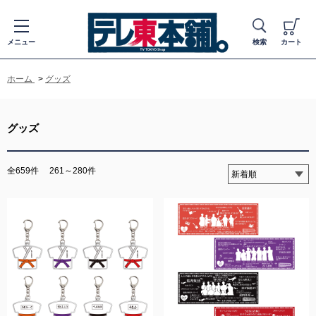
メニュー
検索
カート
ホーム
>
グッズ
グッズ
全659件
261～280件