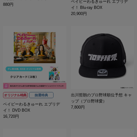
ベイビーわるきゅーれ エブリデ
880円
イ！ Blu-ray BOX
20,900円
出川哲朗のプロ野球順位予想 キャ
オリジナル特典
抽選特典
ップ（プロ野球愛）
ベイビーわるきゅーれ エブリデ
7,800円
イ！ DVD BOX
16,720円