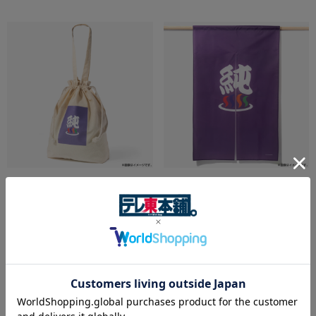
今夜は…純烈 のれん
今夜は…純烈 巾着トートバッグ
3,960円
2,530円
1,771円
在庫なし