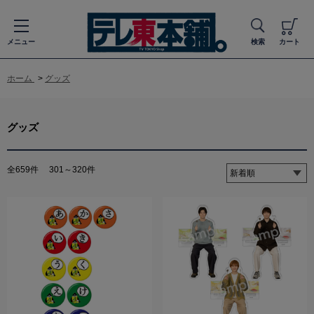
メニュー
検索
カート
ホーム
>
グッズ
グッズ
全659件
301～320件