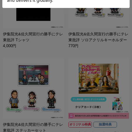
伊集院光&佐久間宣行の勝手にテレ
伊集院光&佐久間宣行の勝手にテレ
東批評 Tシャツ
東批評 ソロアクリルキーホルダー
4,000円
770円
伊集院光&佐久間宣行の勝手にテレ
オリジナル特典
抽選特典
東批評 ステッカーセット